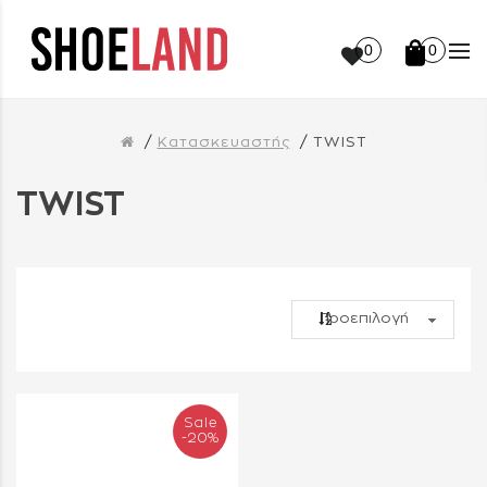
0
0
Κατασκευαστής
TWIST
TWIST
Sale
-20%