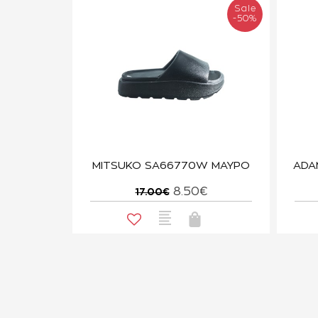
Sale
-50%
MITSUKO SA66770W ΜΑΥΡΟ
ADA
8.50€
17.00€