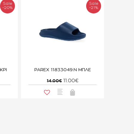
Sale
Sale
-20%
-21%
ΚΡΙ
PAREX 11833049.N ΜΠΛΕ
11.00€
14.00€