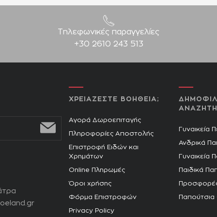
Τηλεφωνικές παραγγελίες
+30 2610 243 513
ΧΡΕΙΑΖΕΣΤΕ ΒΟΗΘΕΙΑ;
ΔΗΜΟΦΙΛ
ΑΝΑΖΗΤΗ
Αγορά Δωροεπιταγής
Γυναικεία 
Πληροφορίες Αποστολής
Ανδρικά Πα
Επιστροφή Ειδών και
Χρημάτων
Γυναικεία 
Online Πληρωμές
Παιδικά Πα
Όροι χρήσης
Προσφορέ
άτρα
Φόρμα Επιστροφών
Παπούτσια
oeland.gr
Privacy Policy