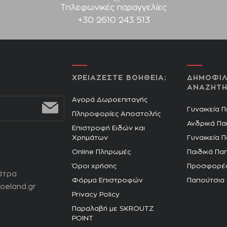
Τηλεφωνικές παραγγελίες
+30 2610 243 513
ΧΡΕΙΑΖΕΣΤΕ ΒΟΗΘΕΙΑ;
ΔΗΜΟΦΙΛ
ΑΝΑΖΗΤΗ
Αγορά Δωροεπιταγής
Γυναικεία 
Πληροφορίες Αποστολής
Ανδρικά Πα
Επιστροφή Ειδών και
Χρημάτων
Γυναικεία 
Online Πληρωμές
Παιδικά Πα
Όροι χρήσης
Προσφορέ
άτρα
Φόρμα Επιστροφών
Παπούτσια
oeland.gr
Privacy Policy
Παραλαβή με SKROUTZ
POINT