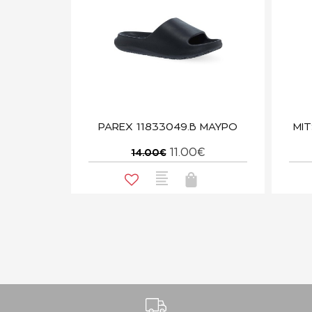
PAREX 11833049.B ΜΑΥΡΟ
MI
11.00€
14.00€