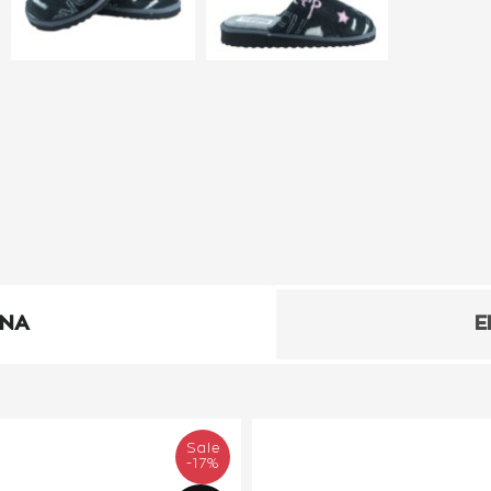
ΕΝΑ
Ε
Sale
-17%