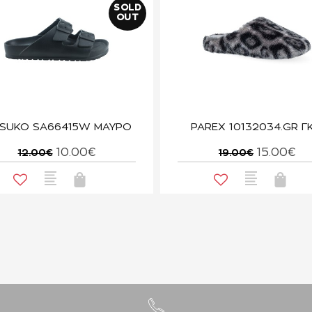
SOLD
OUT
TSUKO SA66415W ΜΑΥΡΟ
PAREX 10132034.GR ΓΚ
10.00€
15.00€
12.00€
19.00€