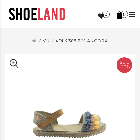
0
0
VULLADI 2385-721 ANCORA
Sale
-20%