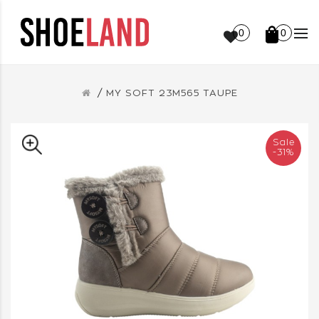
0
0
MY SOFT 23M565 TAUPE
Sale
-31%