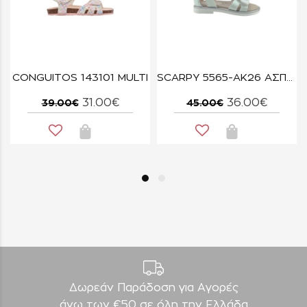
A
CONGUITOS 143101 MULTI
SCARPY 5565-ΑΚ26 ΑΣΠΡΟ
31.00€
36.00€
39.00€
45.00€
Δωρεάν Παράδοση για Aγορές
άνω των €50 σε όλη την Ελλάδα