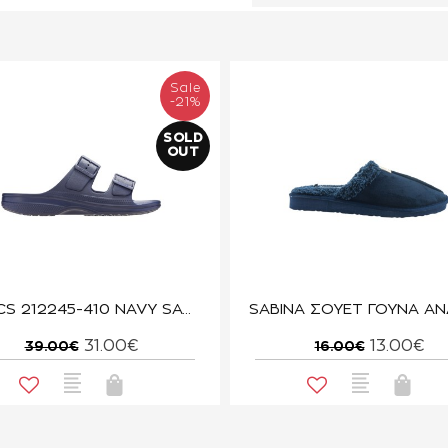
Sale
-21%
SOLD
OUT
CROCS 212245-410 NAVY SATURDAY SLIDE M
31.00€
13.00€
39.00€
16.00€