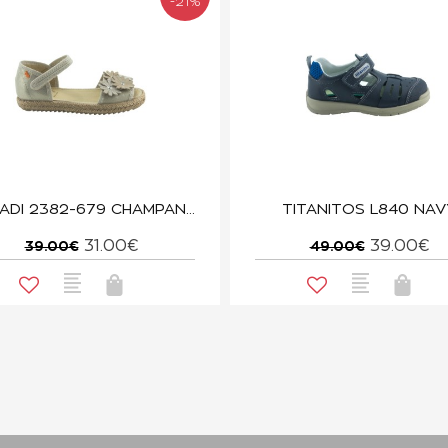
-21%
VULLADI 2382-679 CHAMPANGE
TITANITOS L840 NAV
31.00€
39.00€
39.00€
49.00€