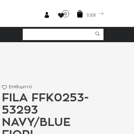
0
0.00€
Επιθυμητό
FILA FFK0253-
53293
NAVY/BLUE