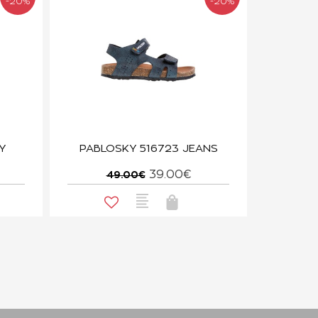
-20%
-20%
Y
PABLOSKY 516723 JEANS
39.00€
49.00€