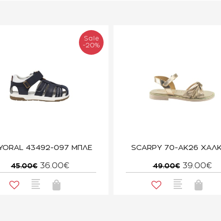
Sale
-20%
YORAL 43492-097 ΜΠΛΕ
SCARPY 70-ΑΚ26 ΧΑΛ
36.00€
39.00€
45.00€
49.00€