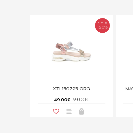
Sale
-20%
XTI 150725 ORO
MA
39.00€
49.00€