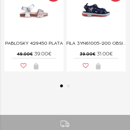
-ΑΚ26 ΧΑΛΚΟΣ
PABLOSKY 429450 PLATA
FILA 3YN61005-200 OBSIDIAN BLUE ROCKET VELCRO LIGHTS
39.00€
31.00€
49.00€
39.00€