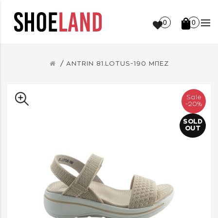
0
0
ANTRIN 81.LOTUS-190 ΜΠΕΖ
Sale
-20%
SOLD
OUT