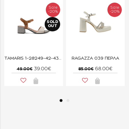
Sale
Sale
-20%
-20%
SOLD
OUT
TAMARIS 1-28249-42-430 IVORY COMB
RAGAZZA 039 ΠΕΡΛΑ
39.00€
68.00€
49.00€
85.00€