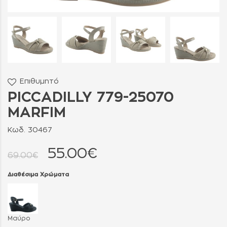
Επιθυμητό
PICCADILLY 779-25070
MARFIM
Κωδ. 30467
55.00€
69.00€
Διαθέσιμα Χρώματα
Μαύρο