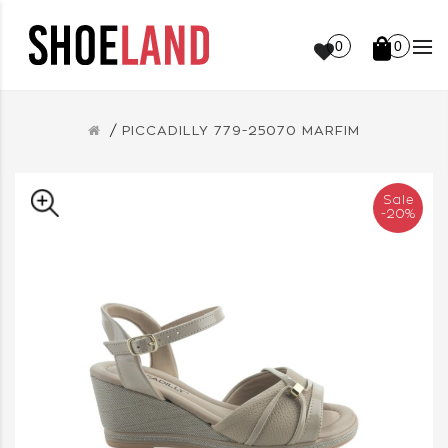
0
0
PICCADILLY 779-25070 MARFIM
Sale
-20%