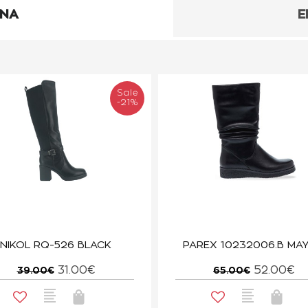
ΕΝΑ
Ε
Sale
-21%
NIKOL RQ-526 BLACK
PAREX 10232006.B ΜΑ
31.00€
52.00€
39.00€
65.00€