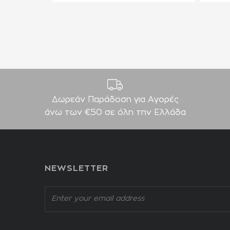
Δωρεάν Παράδοση για Aγορές
άνω των €50 σε όλη την Ελλάδα
NEWSLETTER