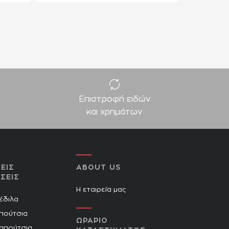
Επιστροφή ειδών
και χρημάτων
ΕΙΣ
ABOUT US
ΣΕΙΣ
Η εταιρεία μας
Πέδιλα
πούτσια
ΩΡΑΡΙΟ
Παπούτσια