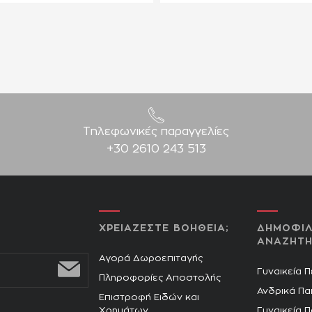
Τηλεφωνικές παραγγελίες
+30 2610 243 513
ΧΡΕΙΑΖΕΣΤΕ ΒΟΗΘΕΙΑ;
ΔΗΜΟΦΙΛ
ΑΝΑΖΗΤΗ
Αγορά Δωροεπιταγής
Γυναικεία 
Πληροφορίες Αποστολής
Ανδρικά Πα
Επιστροφή Ειδών και
Χρημάτων
Γυναικεία 