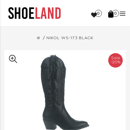
0
0
NIKOL WS-173 BLACK
Sale
-20%