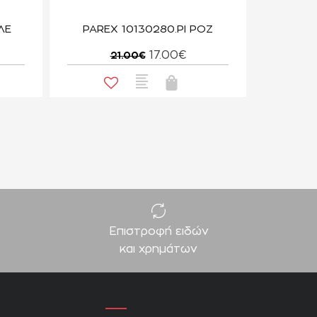
ΛΕ
PAREX 10130280.PI ΡΟΖ
17.00€
21.00€
Επιστροφή ειδών
και χρημάτων