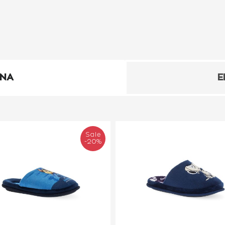
ΕΝΑ
Ε
Sale
-20%