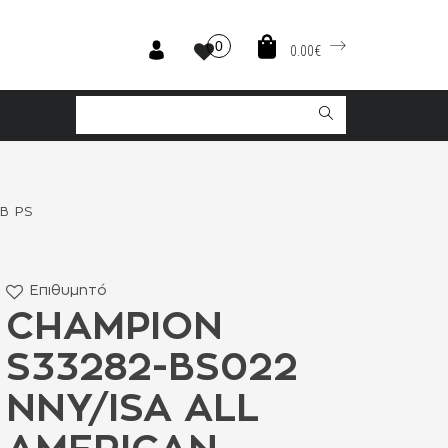
0
0.00€
B PS
Επιθυμητό
CHAMPION
S33282-BS022
NNY/ISA ALL