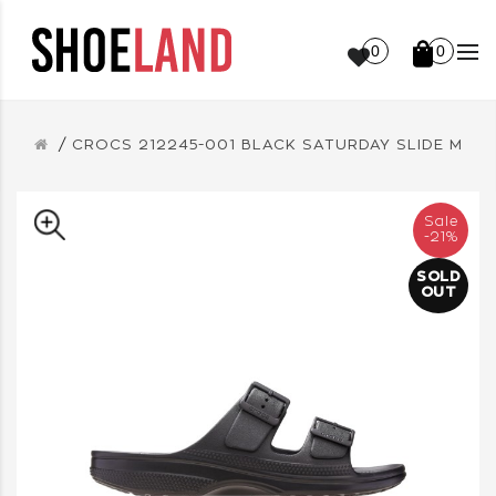
0
0
CROCS 212245-001 BLACK SATURDAY SLIDE M
Sale
-21%
SOLD
OUT