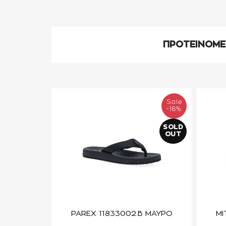
ΠΡΟΤΕΙΝΟΜ
Sale
-18%
SOLD
OUT
PAREX 11833002.B ΜΑΥΡΟ
MI