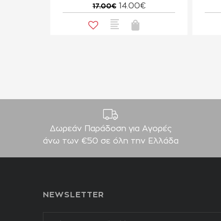
14.00€
17.00€
Δωρεάν Παράδοση για Aγορές
άνω των €50 σε όλη την Ελλάδα
NEWSLETTER