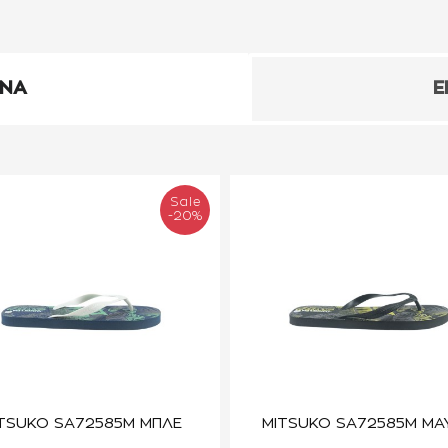
ΕΝΑ
Ε
Sale
-20%
TSUKO SA72585M ΜΠΛΕ
MITSUKO SA72585M ΜΑ