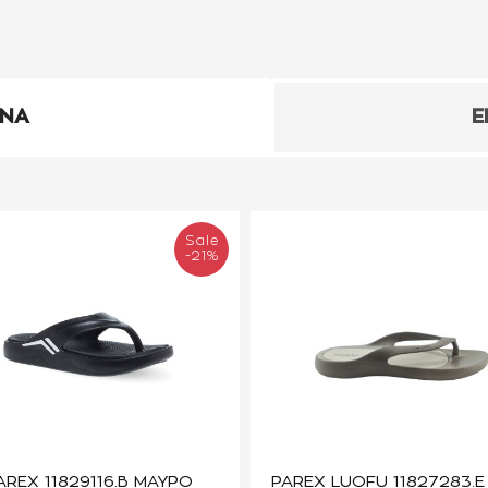
ΕΝΑ
Ε
Sale
-21%
AREX 11829116.B ΜΑΥΡΟ