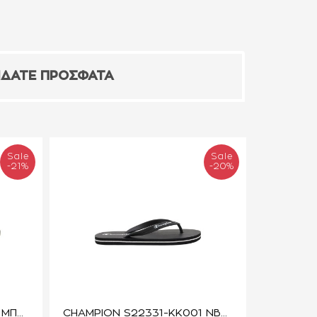
ΙΔΑΤΕ ΠΡΟΣΦΑΤΑ
Sale
Sale
-21%
-20%
PAREX LUOFU 11827283.E ΜΠΕΖ
CHAMPION S22331-KK001 NBK BIG CLASSIC