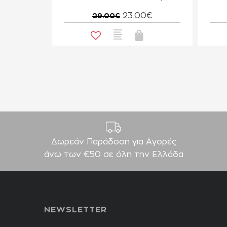
23.00€
29.00€
Δωρεάν Παράδοση για Aγορές
άνω των €50 σε όλη την Ελλάδα
NEWSLETTER