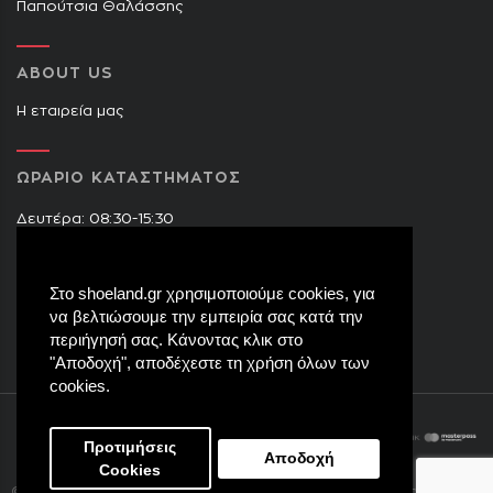
Παπούτσια Θαλάσσης
ABOUT US
Η εταιρεία μας
ΩΡΑΡΙΟ ΚΑΤΑΣΤΗΜΑΤΟΣ
Δευτέρα: 08:30-15:30
Τρίτη: 09:00-14:30 & 17:30-21:00
Τετάρτη: 08:30-15:30
Στο shoeland.gr χρησιμοποιούμε cookies, για
Πέμπτη: 09:00-14:30 & 17:30-21:00
να βελτιώσουμε την εμπειρία σας κατά την
Παρασκευή: 09:00-14:30 & 17:30-21:00
περιήγησή σας. Κάνοντας κλικ στο
Σάββατο: 08:30-15:30
"Αποδοχή", αποδέχεστε τη χρήση όλων των
cookies.
Προτιμήσεις
Αποδοχή
Cookies
eight8.
© Copyright 2017
Shoeland.gr
. All rights reserved.
Created by