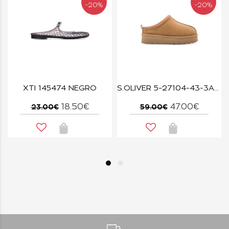
-20%
-20%
066 ΑΣΠΡΟ
XTI 145474 NEGRO
S.OLIVER 5-27104-43-3A5 COGNAC
18.50€
47.00€
23.00€
59.00€