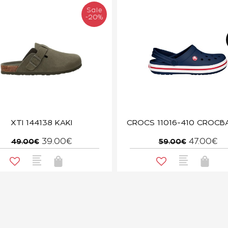
Sale
-20%
XTI 144138 KAKI
39.00€
47.00€
49.00€
59.00€