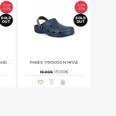
Sale
Sale
-20%
-21%
SOLD
SOLD
OUT
OUT
CROCS 11016-410 CROCBAND NAVY
PAREX 11915000.N ΜΠΛΕ
15.00€
19.00€