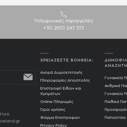
Τηλεφωνικές παραγγελίες
+30 2610 243 513
ΧΡΕΙΑΖΕΣΤΕ ΒΟΗΘΕΙΑ;
ΔΗΜΟΦΙΛ
ΑΝΑΖΗΤΗ
Αγορά Δωροεπιταγής
Γυναικεία 
Πληροφορίες Αποστολής
Ανδρικά Πα
Επιστροφή Ειδών και
Χρημάτων
Γυναικεία 
Online Πληρωμές
Παιδικά Πα
Όροι χρήσης
Προσφορέ
άτρα
Φόρμα Επιστροφών
Παπούτσια
oeland.gr
Privacy Policy