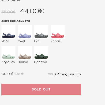
Κωδ. 34174
44.00€
55.00€
Διαθέσιμα Χρώματα
Μπλε
Μωβ
Γκρι
Κοραλί
Βεραμάν
Πούρο
Πράσινο
Out Of Stock
Οδηγός μεγεθών
SOLD OUT