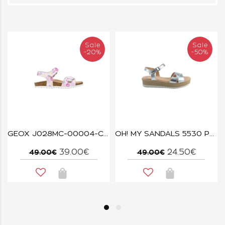
Sale
Sale
-20%
-50%
O
GEOX J028MC-00004-C1Z8D WHITE FUCHSIA
OH! MY SANDALS 5530 PLATA
39.00€
24.50€
49.00€
49.00€