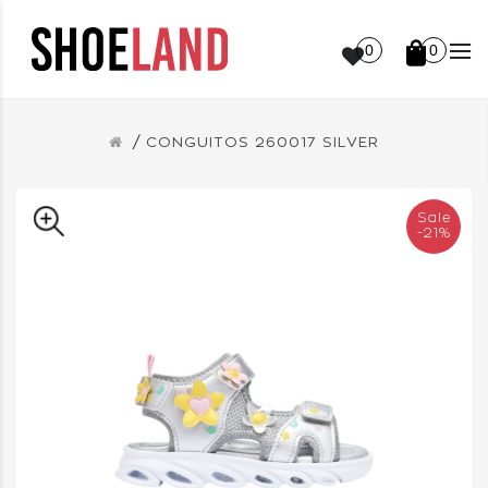
0
0
CONGUITOS 260017 SILVER
Sale
-21%