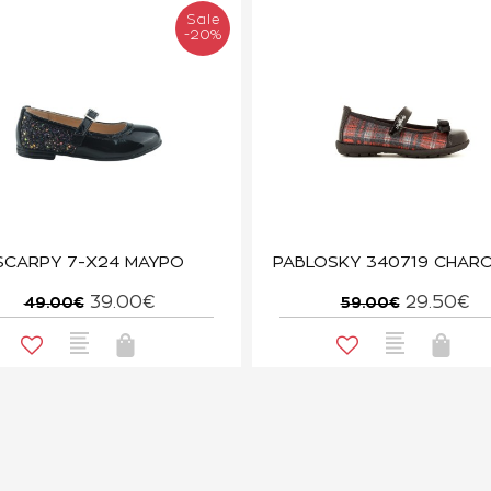
Sale
-20%
SCARPY 7-Χ24 ΜΑΥΡΟ
39.00€
29.50€
49.00€
59.00€