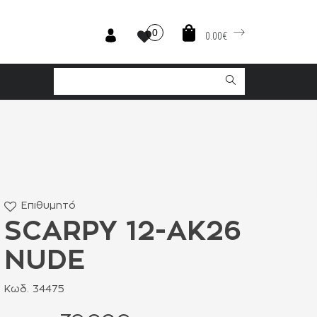
0
0.00€
Επιθυμητό
SCARPY 12-ΑΚ26
NUDE
Κωδ. 34475