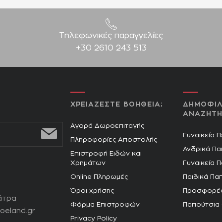
Τηλεφωνικές παραγγελίες
+30 2610 243 513
ΧΡΕΙΑΖΕΣΤΕ ΒΟΗΘΕΙΑ;
ΔΗΜΟΦΙΛ
ΑΝΑΖΗΤΗ
Αγορά Δωροεπιταγής
Γυναικεία 
Πληροφορίες Αποστολής
Ανδρικά Πα
Επιστροφή Ειδών και
Χρημάτων
Γυναικεία 
Online Πληρωμές
Παιδικά Πα
Όροι χρήσης
Προσφορέ
άτρα
Φόρμα Επιστροφών
Παπούτσια
oeland.gr
Privacy Policy