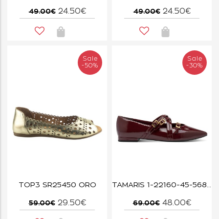
24.50€
24.50€
49.00€
49.00€
Sale
Sale
-50%
-30%
TOP3 SR25450 ORO
TAMARIS 1-22160-45-568 MERLOT
29.50€
48.00€
59.00€
69.00€