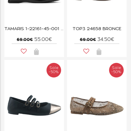
TAMARIS 1-22161-45-001 BLACK
TOP3 24658 BRONCE
55.00€
34.50€
69.00€
69.00€
Sale
Sale
-50%
-50%