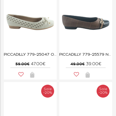
PICCADILLY 779-25047 OFF WHITE
PICCADILLY 779-25579 NUDE
47.00€
39.00€
59.00€
49.00€
Sale
Sale
-20%
-20%