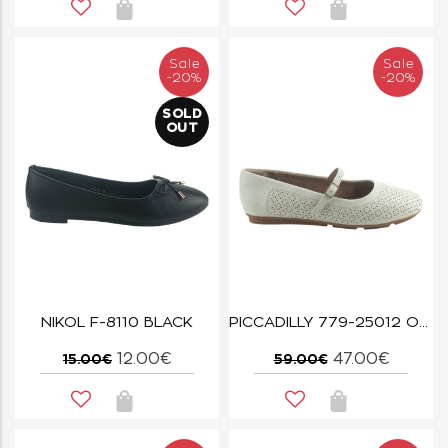
Sale
Sale
-20%
-20%
SOLD
OUT
NIKOL F-8110 BLACK
PICCADILLY 779-25012 OFF WHITE
12.00€
47.00€
15.00€
59.00€