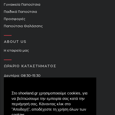
Γυναικεία Παπούτσια
Παιδικά Παπούτσια
Προσφορές
Παπούτσια Θαλάσσης
ABOUT US
Η εταιρεία μας
ΩΡΑΡΙΟ ΚΑΤΑΣΤΗΜΑΤΟΣ
Δευτέρα: 08:30-15:30
Τρίτη: 09:00-14:30 & 17:30-21:00
Τετάρτη: 08:30-15:30
Στο shoeland.gr χρησιμοποιούμε cookies, για
Πέμπτη: 09:00-14:30 & 17:30-21:00
να βελτιώσουμε την εμπειρία σας κατά την
Παρασκευή: 09:00-14:30 & 17:30-21:00
περιήγησή σας. Κάνοντας κλικ στο
Σάββατο: 08:30-15:30
"Αποδοχή", αποδέχεστε τη χρήση όλων των
cookies.