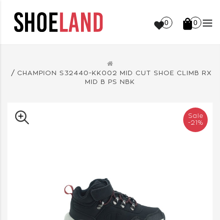
0
0
CHAMPION S32440-KK002 MID CUT SHOE CLIMB RX
MID B PS NBK
Sale
-21%