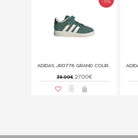
-31%
ADIDAS JR0776 GRAND COURT 00s EL I
27.00€
39.00€