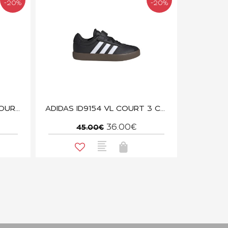
-20%
-20%
ADIDAS JP5896 GRAND COURT 00s EL C
ADIDAS ID9154 VL COURT 3 CF C
36.00€
45.00€