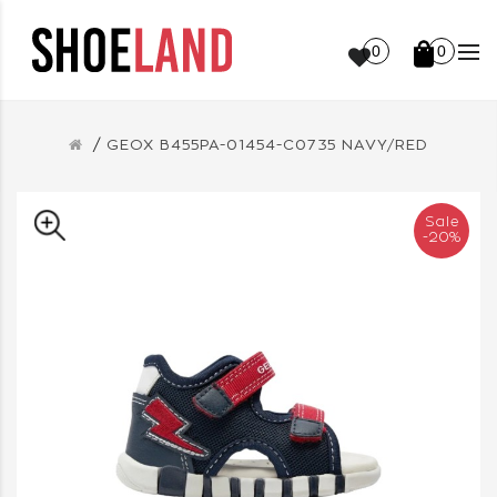
0
0
GEOX B455PA-01454-C0735 NAVY/RED
Sale
-20%