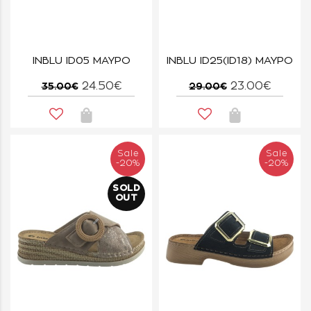
INBLU ID05 ΜΑΥΡΟ
INBLU ID25(ID18) ΜΑΥΡΟ
24.50€
23.00€
35.00€
29.00€
Sale
Sale
-20%
-20%
SOLD
OUT