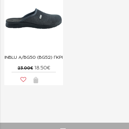
INBLU Α/BG50 (BG52) ΓΚΡΙ
18.50€
23.00€