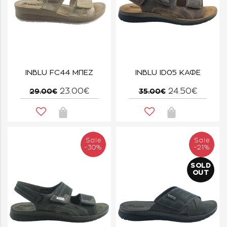
INBLU FC44 ΜΠΕΖ
INBLU ID05 ΚΑΦΕ
23.00€
24.50€
29.00€
35.00€
Sale
Sale
-30%
-21%
SOLD
OUT