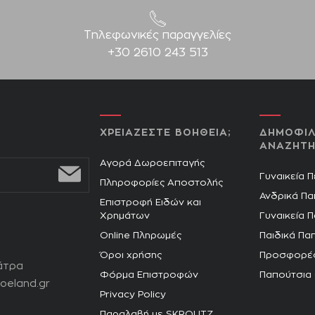
Τηλεφωνικές παραγγελίες
+30 2610 243 513
ΧΡΕΙΑΖΕΣΤΕ ΒΟΗΘΕΙΑ;
ΔΗΜΟΦΙΛ
ΑΝΑΖΗΤΗ
Αγορά Δωροεπιταγής
Γυναικεία 
Πληροφορίες Αποστολής
Ανδρικά Πα
Επιστροφή Ειδών και
Χρημάτων
Γυναικεία 
Online Πληρωμές
Παιδικά Πα
Όροι χρήσης
Προσφορέ
άτρα
Φόρμα Επιστροφών
Παπούτσια
oeland.gr
Privacy Policy
Παραλαβή με SKROUTZ