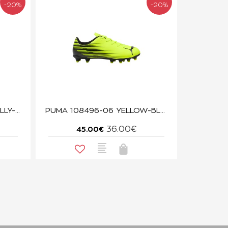
-20%
-20%
PUMA 108497-08 MINT JELLY-BLACK ATTACANTO
PUMA 108496-06 YELLOW-BLACK ATTACANTO
36.00€
45.00€