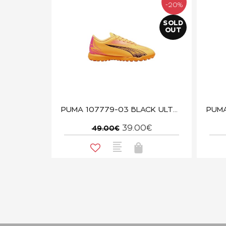
-20%
SOLD
OUT
PUMA 107779-03 BLACK ULTRA PLAY
39.00€
49.00€