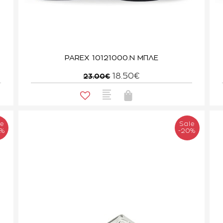
PAREX 10121000.N ΜΠΛΕ
18.50€
23.00€
le
Sale
0%
-20%