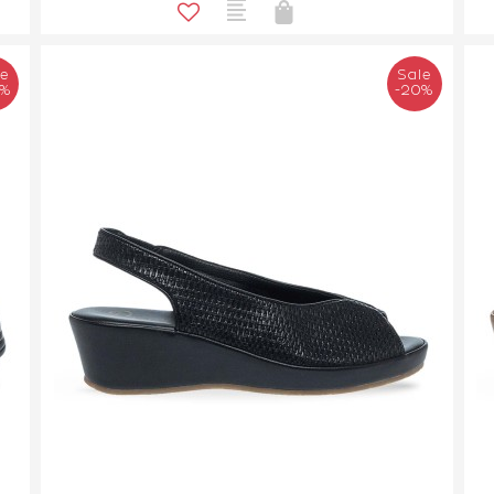
le
Sale
0%
-20%