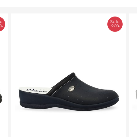
le
Sale
0%
-20%