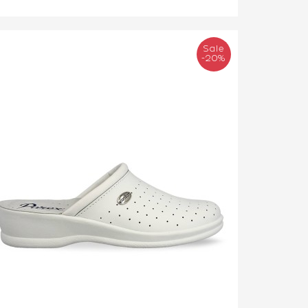
Sale
-20%