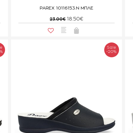
PAREX 10116153.N ΜΠΛΕ
18.50€
23.00€
le
Sale
0%
-20%