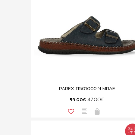
PAREX 11501002.N ΜΠΛΕ
47.00€
59.00€
Sa
-31