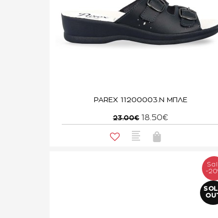
PAREX 11200003.N ΜΠΛΕ
18.50€
23.00€
Sa
-2
SO
OU