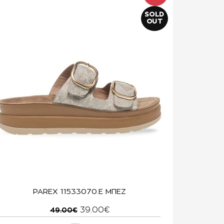
SOLD
OUT
PAREX 11533070.E ΜΠΕΖ
39.00€
49.00€