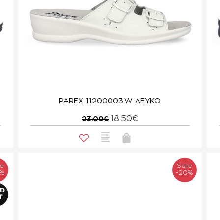
PAREX 11200003.W ΛΕΥΚΟ
18.50€
23.00€
le
Sale
0%
-20%
LD
T