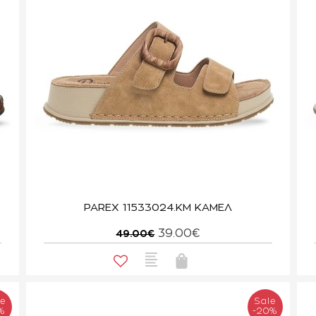
PAREX 11533024.KM ΚΑΜΕΛ
39.00€
49.00€
le
Sale
%
-20%