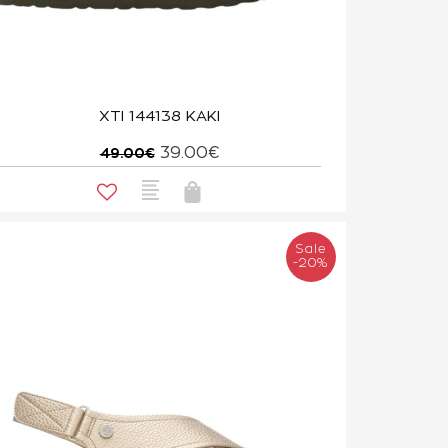
XTI 144138 KAKI
39.00€
49.00€
Sale
-20%