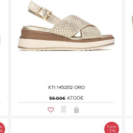
XTI 145252 ORO
47.00€
59.00€
le
Sale
0%
-31%