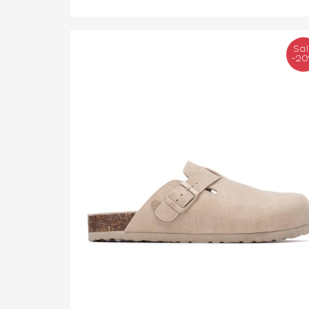
Sa
-2