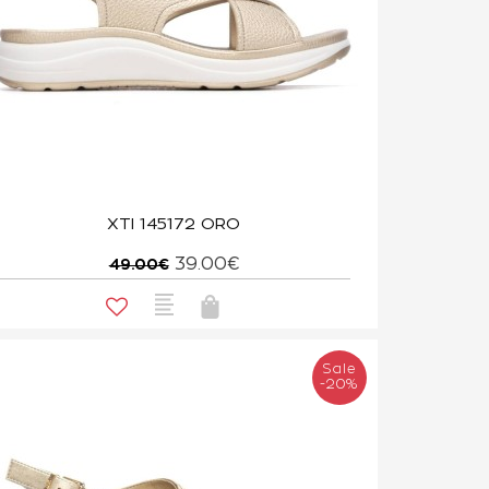
XTI 145172 ORO
39.00€
49.00€
Sale
-20%