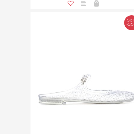
Sa
-2