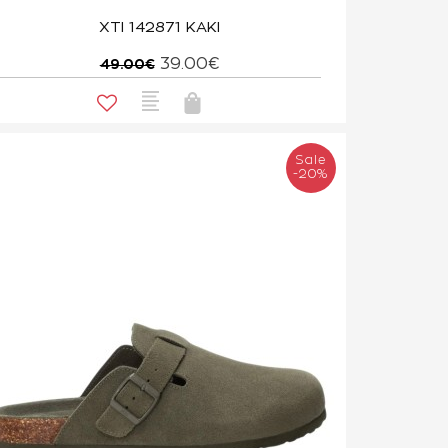
XTI 142871 KAKI
39.00€
49.00€
Sale
-20%