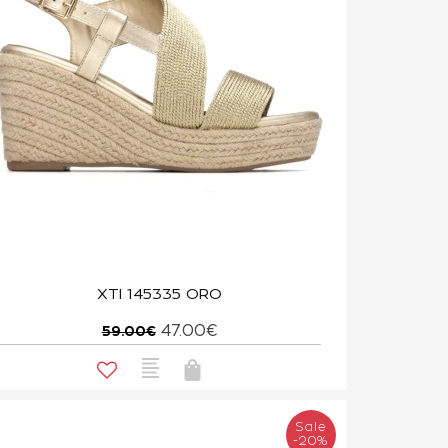
XTI 145335 ORO
47.00€
59.00€
Sale
-20%