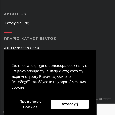
ABOUT US
Η εταιρεία μας
ΩΡΑΡΙΟ ΚΑΤΑΣΤΗΜΑΤΟΣ
Δευτέρα: 08:30-15:30
Τρίτη: 09:00-14:30 & 17:30-21:00
Τετάρτη: 08:30-15:30
Στο shoeland.gr χρησιμοποιούμε cookies, για
Πέμπτη: 09:00-14:30 & 17:30-21:00
να βελτιώσουμε την εμπειρία σας κατά την
Παρασκευή: 09:00-14:30 & 17:30-21:00
περιήγησή σας. Κάνοντας κλικ στο
Σάββατο: 08:30-15:30
"Αποδοχή", αποδέχεστε τη χρήση όλων των
cookies.
Προτιμήσεις
Αποδοχή
Cookies
eight8.
© Copyright 2017
Shoeland.gr
. All rights reserved.
Created by