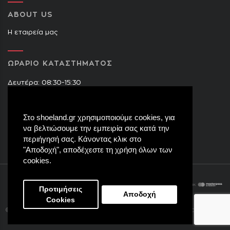
ABOUT US
Η εταιρεία μας
ΩΡΑΡΙΟ ΚΑΤΑΣΤΗΜΑΤΟΣ
Δευτέρα: 08:30-15:30
Τρίτη: 09:00-14:30 & 17:30-21:00
Τετάρτη: 08:30-15:30
Στο shoeland.gr χρησιμοποιούμε cookies, για
Πέμπτη: 09:00-14:30 & 17:30-21:00
να βελτιώσουμε την εμπειρία σας κατά την
Παρασκευή: 09:00-14:30 & 17:30-21:00
περιήγησή σας. Κάνοντας κλικ στο
Σάββατο: 08:30-15:30
"Αποδοχή", αποδέχεστε τη χρήση όλων των
cookies.
Προτιμήσεις
Αποδοχή
Cookies
eight8.
© Copyright 2017
Shoeland.gr
. All rights reserved.
Created by