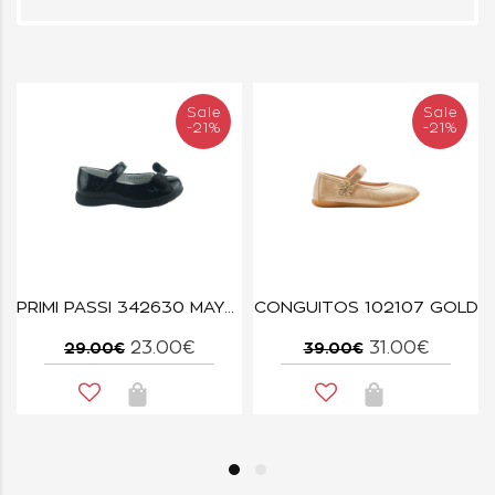
Sale
Sale
-21%
-21%
25-82 ΠΛΑΤΙΝΑ
PRIMI PASSI 342630 ΜΑΥΡΟ
CONGUITOS 102107 GOLD
23.00€
31.00€
29.00€
39.00€