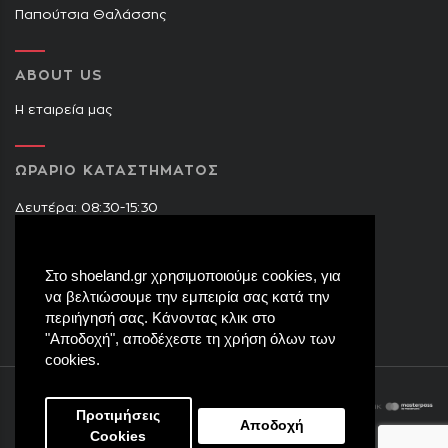
Παπούτσια Θαλάσσης
ABOUT US
Η εταιρεία μας
ΩΡΑΡΙΟ ΚΑΤΑΣΤΗΜΑΤΟΣ
Δευτέρα: 08:30-15:30
Τρίτη: 09:00-14:30 & 17:30-21:00
Τετάρτη: 08:30-15:30
Στο shoeland.gr χρησιμοποιούμε cookies, για
Πέμπτη: 09:00-14:30 & 17:30-21:00
να βελτιώσουμε την εμπειρία σας κατά την
Παρασκευή: 09:00-14:30 & 17:30-21:00
περιήγησή σας. Κάνοντας κλικ στο
Σάββατο: 08:30-15:30
"Αποδοχή", αποδέχεστε τη χρήση όλων των
cookies.
Προτιμήσεις
Αποδοχή
Cookies