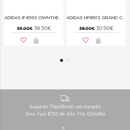
 GRAND COURT 00s K
ADIDAS IF4593 OWNTHEGAME
ADIDAS HP8913 GRAND COURT 2.0 EL K
38.50€
30.50€
55.00€
38.00€
Δωρεάν Παράδοση για Aγορές
άνω των €50 σε όλη την Ελλάδα