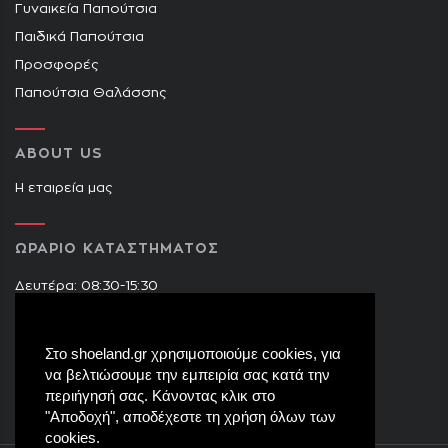
Γυναικεία Παπούτσια
Παιδικά Παπούτσια
Προσφορές
Παπούτσια Θαλάσσης
ABOUT US
Η εταιρεία μας
ΩΡΑΡΙΟ ΚΑΤΑΣΤΗΜΑΤΟΣ
Δευτέρα: 08:30-15:30
Τρίτη: 09:00-14:30 & 17:30-21:00
Τετάρτη: 08:30-15:30
Στο shoeland.gr χρησιμοποιούμε cookies, για
Πέμπτη: 09:00-14:30 & 17:30-21:00
να βελτιώσουμε την εμπειρία σας κατά την
Παρασκευή: 09:00-14:30 & 17:30-21:00
περιήγησή σας. Κάνοντας κλικ στο
Σάββατο: 08:30-15:30
"Αποδοχή", αποδέχεστε τη χρήση όλων των
cookies.