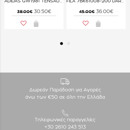
CORAL MEMORY AYO 3 V
ADIDAS GW1981 TENSAUR SPORT 2.0 CF K
FILA 7BK61008-200 DARK BLUE DINO VELCRO LIGHTS
30.50€
36.00€
38.00€
45.00€
Δωρεάν Παράδοση για Aγορές
άνω των €50 σε όλη την Ελλάδα
Τηλεφωνικές παραγγελίες
+30 2610 243 513