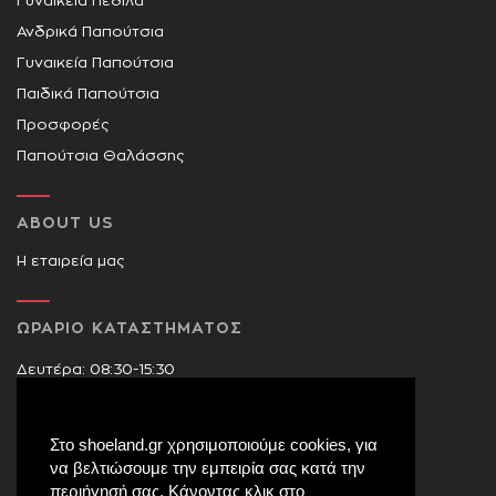
Γυναικεία Πέδιλα
Ανδρικά Παπούτσια
Γυναικεία Παπούτσια
Παιδικά Παπούτσια
Προσφορές
Παπούτσια Θαλάσσης
ABOUT US
Η εταιρεία μας
ΩΡΑΡΙΟ ΚΑΤΑΣΤΗΜΑΤΟΣ
Δευτέρα: 08:30-15:30
Τρίτη: 09:00-14:30 & 17:30-21:00
Τετάρτη: 08:30-15:30
Στο shoeland.gr χρησιμοποιούμε cookies, για
Πέμπτη: 09:00-14:30 & 17:30-21:00
να βελτιώσουμε την εμπειρία σας κατά την
Παρασκευή: 09:00-14:30 & 17:30-21:00
περιήγησή σας. Κάνοντας κλικ στο