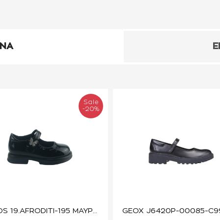
ΕΝΑ
Ε
Sale
-20%
IQ KIDS 19.AFRODITI-195 ΜΑΥΡΟ