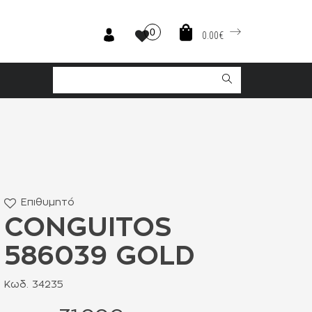
0
0.00€
Επιθυμητό
CONGUITOS
586039 GOLD
Κωδ. 34235