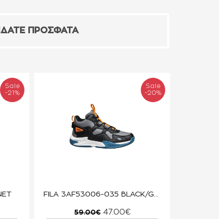
ΙΔΑΤΕ ΠΡΟΣΦΑΤΑ
Sale
Sale
-21%
-20%
NET
FILA 3AF53006-035 BLACK/GREY/ORANGE MEMORY PICK 3 NANOBIONIC
47.00€
59.00€