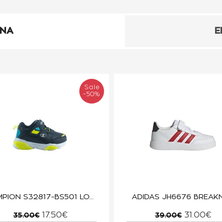
ΕΝΑ
Ε
Sale
-50%
CHAMPION S32817-BS501 LOW CUT SHOE CLIMB ANIMALIER LOW NNY/YELLOW
ADIDAS JH6676 BREAK
17.50€
31.00€
35.00€
39.00€