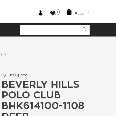
0
0.00€
EEP
Επιθυμητό
BEVERLY HILLS
POLO CLUB
BHK614100-1108