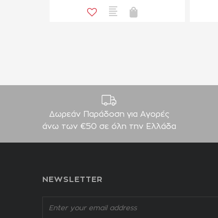
Δωρεάν Παράδοση για Aγορές
άνω των €50 σε όλη την Ελλάδα
NEWSLETTER