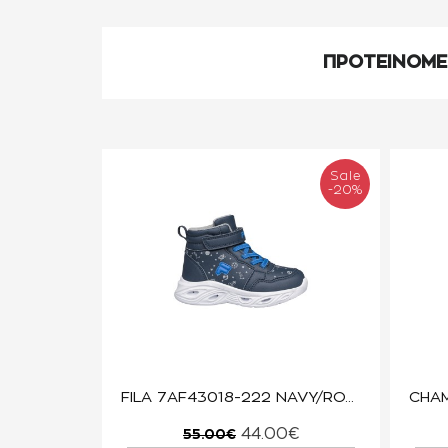
ΠΡΟΤΕΙΝΟΜ
Sale
-20%
FILA 7AF43018-222 NAVY/ROYAL BLUE WIZZARD V
44.00€
55.00€