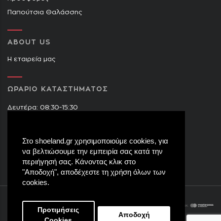
Παπούτσια Θαλάσσης
ABOUT US
Η εταιρεία μας
ΩΡΑΡΙΟ ΚΑΤΑΣΤΗΜΑΤΟΣ
Δευτέρα: 08:30-15:30
Τρίτη: 09:00-14:30 & 17:30-21:00
Τετάρτη: 08:30-15:30
Στο shoeland.gr χρησιμοποιούμε cookies, για
Πέμπτη: 09:00-14:30 & 17:30-21:00
να βελτιώσουμε την εμπειρία σας κατά την
Παρασκευή: 09:00-14:30 & 17:30-21:00
περιήγησή σας. Κάνοντας κλικ στο
Σάββατο: 08:30-15:30
"Αποδοχή", αποδέχεστε τη χρήση όλων των
cookies.
Προτιμήσεις
Αποδοχή
Cookies