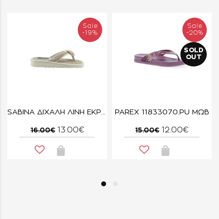
Sale
Sale
-19%
-20%
SOLD
OUT
Ζ
SABINA ΔΙΧΑΛΗ ΛΙΝΗ ΕΚΡΟΥ
PAREX 11833070.PU ΜΩΒ
13.00€
12.00€
16.00€
15.00€