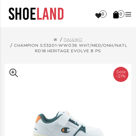
0
0
ΠΑΙΔΙΚΟ
CHAMPION S33201-WW036 WHT/MED/ONH/NATL
RD18 HERITAGE EVOLVE B PS
Sale
-21%