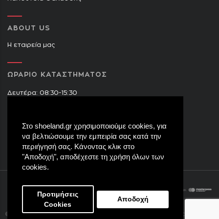
ABOUT US
Η εταιρεία μας
ΩΡΑΡΙΟ ΚΑΤΑΣΤΗΜΑΤΟΣ
Δευτέρα: 08:30-15:30
Τρίτη: 09:00-14:30 & 17:30-21:00
Τετάρτη: 08:30-15:30
Στο shoeland.gr χρησιμοποιούμε cookies, για
Πέμπτη: 09:00-14:30 & 17:30-21:00
να βελτιώσουμε την εμπειρία σας κατά την
Παρασκευή: 09:00-14:30 & 17:30-21:00
περιήγησή σας. Κάνοντας κλικ στο
Σάββατο: 08:30-15:30
"Αποδοχή", αποδέχεστε τη χρήση όλων των
cookies.
Προτιμήσεις
Αποδοχή
Cookies
eight8.
© Copyright 2017
Shoeland.gr
. All rights reserved.
Created by